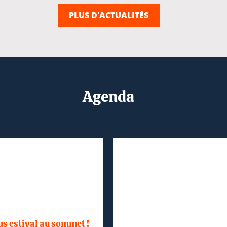
PLUS D'ACTUALITÉS
Agenda
us estival au sommet !