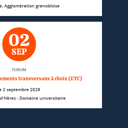
le, Agglomération grenobloise
02
SEP
FORUM
ements transversaux à choix (ETC)
le
2 septembre 2026
d'Hères - Domaine universitaire