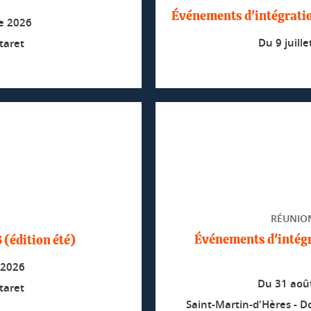
Événements d'intégratio
e 2026
Du
9 juill
taret
RÉUNION
Événements d'intégr
(édition été)
 2026
Du
31 aoû
taret
Saint-Martin-d'Hères - D