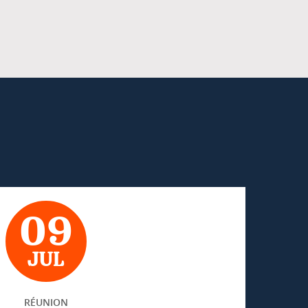
09
JUL
RÉUNION