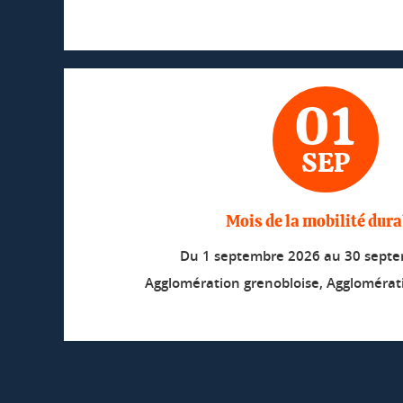
01
SEP
Mois de la mobilité dura
Du
1 septembre 2026
au
30 sept
Agglomération grenobloise, Agglomérat